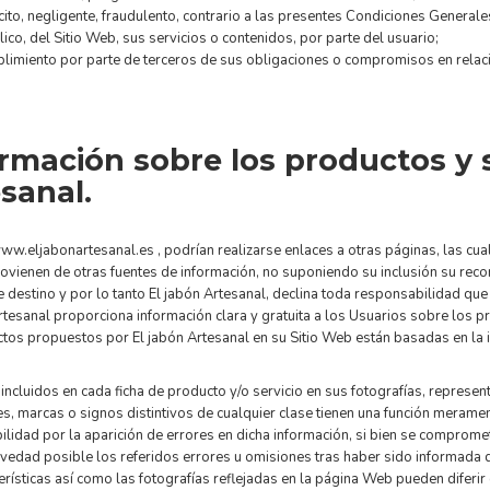
lícito, negligente, fraudulento, contrario a las presentes Condiciones General
ico, del Sitio Web, sus servicios o contenidos, por parte del usuario;
plimiento por parte de terceros de sus obligaciones o compromisos en relaci
rmación sobre los productos y s
sanal.
www.eljabonartesanal.es , podrían realizarse enlaces a otras páginas, las cu
ovienen de otras fuentes de información, no suponiendo su inclusión su recom
 destino y por lo tanto El jabón Artesanal, declina toda responsabilidad que
rtesanal proporciona información clara y gratuita a los Usuarios sobre los p
tos propuestos por El jabón Artesanal en su Sitio Web están basadas en la
incluidos en cada ficha de producto y/o servicio en sus fotografías, represe
s, marcas o signos distintivos de cualquier clase tienen una función merament
lidad por la aparición de errores en dicha información, si bien se compromet
vedad posible los referidos errores u omisiones tras haber sido informada 
erísticas así como las fotografías reflejadas en la página Web pueden diferir d