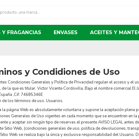
 Y FRAGANCIAS
ENVASES
ACEITES Y MANTE
minos y Condidiones de Uso
tes Condiciones Generales y Política de Privacidad regulan el acceso y el u
, de la que es titular. Victor Vicente Cordovilla, Bajo el nombre comercial El
España ,Cif: 74685346E
 de los términos de uso. Usuarios.
a la página Web es absolutamente voluntaria y supone la aceptación plena po
iones Generales de Uso vigentes en cada momento que se encuentren en la pr
nte y aceptar sin ningún tipo de reservas el presente AVISO LEGAL antes de re
ste Sitio Web, (condiciones generales de uso, política de devoluciones, trans
 Sitio Web se realiza bajo la única y exclusiva responsabilidad del Usuario. 