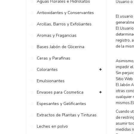
Aguas Florales e Hidrolatos
Usuario o 
Antioxidantes y Conservantes
El usuario
generalme
Arcillas, Barros y Exfoliantes
El Usuario
determinad
Aromas y Fragancias
registro, 
de la mis
Bases Jabón de Glicerina
Ceras y Parafinas
Asimismo, 
impedir el
Colorantes
Sin perjui
Sitio Web 
Emulsionantes
El Jabón A
otras cond
Envases para Cosmetica
cualquier 
mismos.El
Espesantes y Gelificantes
Cuando uti
Extractos de Plantas y Tinturas
de restrin
asumir tod
Leches en polvo
medidas n