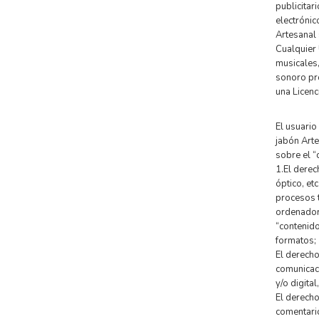
publicitar
electrónic
Artesanal 
Cualquier 
musicales,
sonoro pro
una Licenc
El usuario
jabón Arte
sobre el “
1.El derec
óptico, et
procesos t
ordenadore
“contenido
formatos;
El derecho
comunicaci
y/o digital
El derecho
comentario