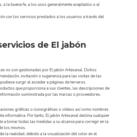
es, a la buena fe, a los usos generalmente aceptados o al
ón con los servicios prestados a los usuarios a través del
ervicios de El jabón
ales no son gestionadas por El jabón Artesanal. Dichos
endación, invitación o sugerencia para las visitas de las
 pudiese surgir al acceder a páginas de terceros.
roductos que proporciona a sus clientes, las descripciones de
 información suministrada por las marcas o proveedores.
ntaciones gráficas o iconográficas o vídeos así como nombres
e informativa. Por tanto, El jabón Artesanal declina cualquier
e a tomar todas las medidas a su alcance para corregir en la
de los mismos.
e la realidad, debido a la visualización del color en el