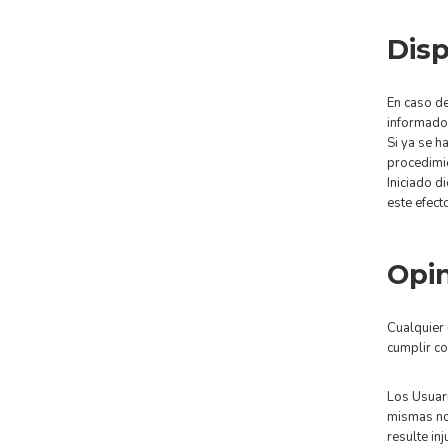
Disp
En caso de
informado 
Si ya se h
procedimie
Iniciado d
este efect
Opin
Cualquier 
cumplir c
Los Usuari
mismas no 
resulte in