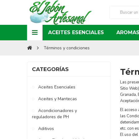
ACEITES ESENCIALES
AROMAS
Términos y condiciones
CATEGORÍAS
Tér
Las presen
Aceites Esenciales
Sitio Web)
Granada, 
Aceites y Mantecas
Aceptación
El acceso 
Acondicionadores y
las Condic
reguladores de PH
detenidame
Aditivos
etc. con e
El uso del