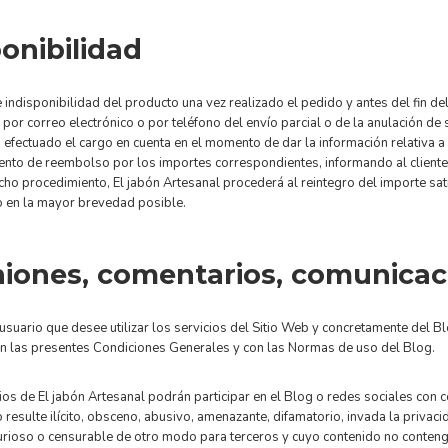
onibilidad
 indisponibilidad del producto una vez realizado el pedido y antes del fin del
por correo electrónico o por teléfono del envío parcial o de la anulación de 
a efectuado el cargo en cuenta en el momento de dar la información relativa a 
nto de reembolso por los importes correspondientes, informando al cliente 
icho procedimiento, El jabón Artesanal procederá al reintegro del importe sati
o en la mayor brevedad posible.
iones, comentarios, comunicac
usuario que desee utilizar los servicios del Sitio Web y concretamente del Bl
on las presentes Condiciones Generales y con las Normas de uso del Blog.
os de El jabón Artesanal podrán participar en el Blog o redes sociales con
resulte ilícito, obsceno, abusivo, amenazante, difamatorio, invada la privacid
jurioso o censurable de otro modo para terceros y cuyo contenido no conteng