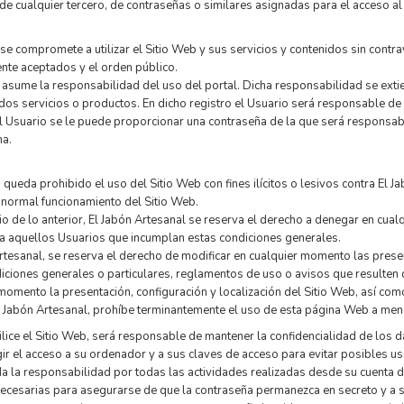
de cualquier tercero, de contraseñas o similares asignadas para el acceso al 
 se compromete a utilizar el Sitio Web y sus servicios y contenidos sin contrav
nte aceptados y el orden público.
 asume la responsabilidad del uso del portal. Dicha responsabilidad se exti
os servicios o productos. En dicho registro el Usuario será responsable de 
al Usuario se le puede proporcionar una contraseña de la que será responsab
ma.
queda prohibido el uso del Sitio Web con fines ilícitos o lesivos contra El J
 normal funcionamiento del Sitio Web.
cio de lo anterior, El Jabón Artesanal se reserva el derecho a denegar en cua
a aquellos Usuarios que incumplan estas condiciones generales.
rtesanal, se reserva el derecho de modificar en cualquier momento las pre
iciones generales o particulares, reglamentos de uso o avisos que resulten 
momento la presentación, configuración y localización del Sitio Web, así como
 Jabón Artesanal, prohíbe terminantemente el uso de esta página Web a men
lice el Sitio Web, será responsable de mantener la confidencialidad de los d
gir el acceso a su ordenador y a sus claves de acceso para evitar posibles u
a la responsabilidad por todas las actividades realizadas desde su cuenta d
ecesarias para asegurarse de que la contraseña permanezca en secreto y a s