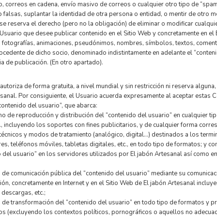
io, correos en cadena, envío masivo de correos o cualquier otro tipo de “spa
o falsas, suplantar la identidad de otra persona o entidad, o mentir de otro 
se reserva el derecho (pero no la obligación) de eliminar o modificar cualqui
Usuario que desee publicar contenido en el Sitio Web y concretamente en el 
 fotografías, animaciones, pseudónimos, nombres, símbolos, textos, comentar
cedente de dicho socio, denominado indistintamente en adelante el “conteni
ia de publicación. (En otro apartado).
 autoriza de forma gratuita, a nivel mundial y sin restricción ni reserva alguna
sanal. Por consiguiente, el Usuario acuerda expresamente al aceptar estas C
contenido del usuario”, que abarca:
ho de reproducción y distribución del “contenido del usuario” en cualquier ti
c., incluyendo los soportes con fines publicitarios, y de cualquier forma corr
écnicos y modos de tratamiento (analógico, digital…) destinados a los termi
s, teléfonos móviles, tabletas digitales, etc., en todo tipo de formatos; y co
 del usuario” en los servidores utilizados por El jabón Artesanal así como e
 de comunicación pública del “contenido del usuario” mediante su comunicac
ón, concretamente en Internet y en el Sitio Web de El jabón Artesanal incluy
, descargas, etc.;
 de transformación del “contenido del usuario” en todo tipo de formatos y pr
s (excluyendo los contextos políticos, pornográficos o aquellos no adecuad