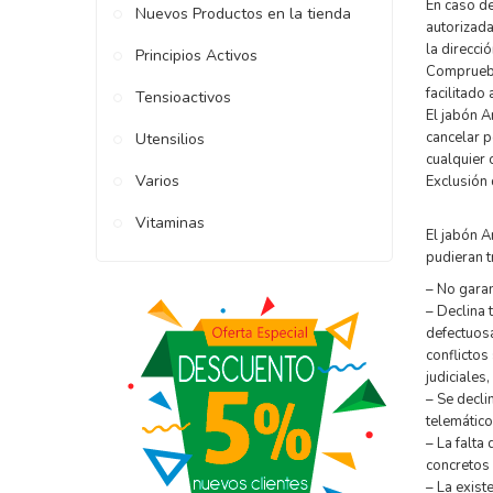
En caso de
Nuevos Productos en la tienda
autorizada
la direcci
Principios Activos
Compruebe
facilitado 
Tensioactivos
El jabón A
cancelar p
Utensilios
cualquier 
Varios
Exclusión 
Vitaminas
El jabón A
pudieran t
– No garan
– Declina 
defectuosa
conflictos
judiciales
– Se decli
telemático
– La falta
concretos 
– La exist