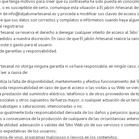
 que tenga motivos para creer que su contraseña ha sido puesta en conocimien
, o es susceptible de serlo, comunique esta situación a El jabón Artesanal d
ón de info@leljabonartesanal.es y proceda a modificar sus claves de acceso d
 que sus datos son correctos y completos e infórmenos cuando haya alguna 
al registrarse.
rtesanal se reserva el derecho a denegar cualquier intento de acceso al Sitio
edidos a nuestra discreción. En caso de que El jabón Artesanal realice la can
coste o gasto para el usuario.
de garantías y responsabilidad.
rtesanal no otorga ninguna garantía ni se hace responsable, en ningún caso, 
raer a causa de:
tiza la falta de disponibilidad, mantenimiento y efectivo funcionamiento del 
toda responsabilidad en caso de que el acceso o las visitas a su Web se viera
 prestación del suministro eléctrico, telefónico o de otros proveedores de 
 sociales u otros supuestos de fuerza mayor, o cualquier actuación de un terc
, sabotajes o saturaciones, intencionadas o no;
na igualmente toda responsabilidad derivada de los daños y perjuicios que pu
s a consecuencia de la producción de cualquiera de las circunstancias anter
 de utilidad, adecuación o validez del Sitio Web y/o de sus servicios o conten
o expectativas de los usuarios;
encia de virus, programas maliciosos o lesivos en los contenidos;