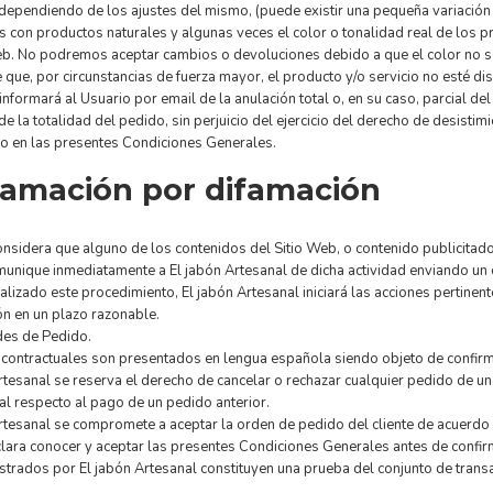
dependiendo de los ajustes del mismo, (puede existir una pequeña variación 
 con productos naturales y algunas veces el color o tonalidad real de los p
b. No podremos aceptar cambios o devoluciones debido a que el color no s
 que, por circunstancias de fuerza mayor, el producto y/o servicio no esté d
informará al Usuario por email de la anulación total o, en su caso, parcial de
de la totalidad del pedido, sin perjuicio del ejercicio del derecho de desist
do en las presentes Condiciones Generales.
lamación por difamación
onsidera que alguno de los contenidos del Sitio Web, o contenido publicita
unique inmediatamente a El jabón Artesanal de dicha actividad enviando un c
alizado este procedimiento, El jabón Artesanal iniciará las acciones pertinent
n en un plazo razonable.
es de Pedido.
contractuales son presentados en lengua española siendo objeto de confirmac
rtesanal se reserva el derecho de cancelar o rechazar cualquier pedido de un 
ial respecto al pago de un pedido anterior.
rtesanal se compromete a aceptar la orden de pedido del cliente de acuerdo 
clara conocer y aceptar las presentes Condiciones Generales antes de confir
strados por El jabón Artesanal constituyen una prueba del conjunto de transac