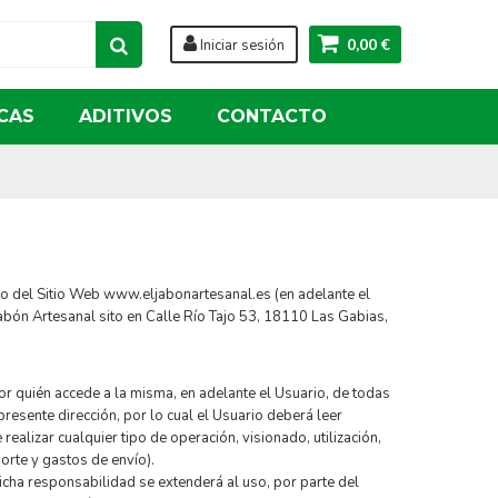
0,00 €
Iniciar sesión
CAS
ADITIVOS
CONTACTO
so del Sitio Web www.eljabonartesanal.es (en adelante el
 Jabón Artesanal sito en Calle Río Tajo 53, 18110 Las Gabias,
r quién accede a la misma, en adelante el Usuario, de todas
esente dirección, por lo cual el Usuario deberá leer
alizar cualquier tipo de operación, visionado, utilización,
porte y gastos de envío).
Dicha responsabilidad se extenderá al uso, por parte del