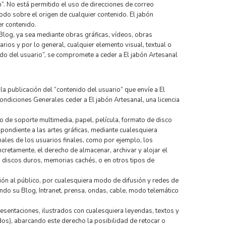
m”. No está permitido el uso de direcciones de correo
modo sobre el origen de cualquier contenido. El jabón
er contenido.
Blog, ya sea mediante obras gráficas, vídeos, obras
ios y por lo general, cualquier elemento visual, textual o
do del usuario”, se compromete a ceder a El jabón Artesanal
, la publicación del “contenido del usuario” que envíe a El
ondiciones Generales ceder a El jabón Artesanal, una licencia
po de soporte multimedia, papel, película, formato de disco
espondiente a las artes gráficas, mediante cualesquiera
nales de los usuarios finales, como por ejemplo, los
ncretamente, el derecho de almacenar, archivar y alojar el
n discos duros, memorias cachés, o en otros tipos de
ión al público, por cualesquiera modo de difusión y redes de
endo su Blog, Intranet, prensa, ondas, cable, modo telemático
esentaciones, ilustrados con cualesquiera leyendas, textos y
os), abarcando este derecho la posibilidad de retocar o