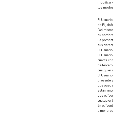
modificar 
los modos
El Usuario
de El jabó
Del mismo 
su nombre 
La present
sus derech
El Usuario
El Usuario
cuenta con
de tercero
cualquier 
El Usuario
presente y
que pueda
están vinc
que el “co
cualquier 
En el “con
a menores