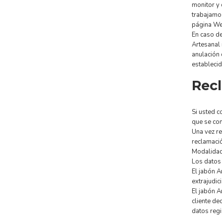
monitor y 
trabajamos
página We
En caso de
Artesanal 
anulación 
estableci
Rec
Si usted c
que se com
Una vez re
reclamació
Modalidad
Los datos 
El jabón A
extrajudic
El jabón A
cliente de
datos regi