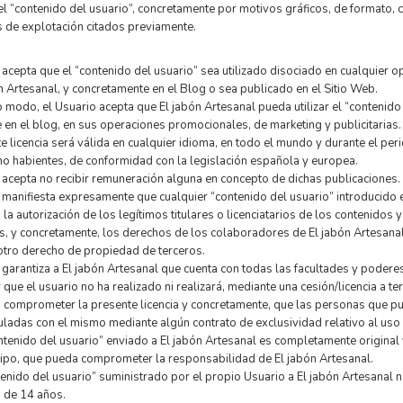
el “contenido del usuario”, concretamente por motivos gráficos, de formato, c
 de explotación citados previamente.
 acepta que el “contenido del usuario” sea utilizado disociado en cualquier 
n Artesanal, y concretamente en el Blog o sea publicado en el Sitio Web.
modo, el Usuario acepta que El jabón Artesanal pueda utilizar el “contenido 
en el blog, en sus operaciones promocionales, de marketing y publicitarias.
e licencia será válida en cualquier idioma, en todo el mundo y durante el pe
o habientes, de conformidad con la legislación española y europea.
 acepta no recibir remuneración alguna en concepto de dichas publicaciones.
 manifiesta expresamente que cualquier “contenido del usuario” introducido 
 la autorización de los legítimos titulares o licenciatarios de los contenidos 
s, y concretamente, los derechos de los colaboradores de El jabón Artesanal,
otro derecho de propiedad de terceros.
 garantiza a El jabón Artesanal que cuenta con todas las facultades y poder
 que el usuario no ha realizado ni realizará, mediante una cesión/licencia a t
 comprometer la presente licencia y concretamente, que las personas que pu
uladas con el mismo mediante algún contrato de exclusividad relativo al uso
ntenido del usuario” enviado a El jabón Artesanal es completamente original 
tipo, que pueda comprometer la responsabilidad de El jabón Artesanal.
tenido del usuario” suministrado por el propio Usuario a El jabón Artesanal n
 de 14 años.