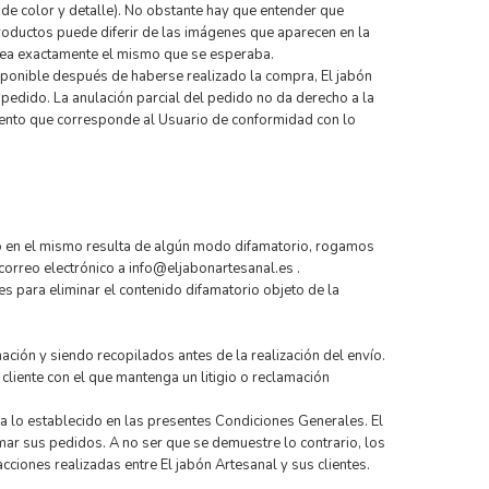
de color y detalle). No obstante hay que entender que
roductos puede diferir de las imágenes que aparecen en la
ea exactamente el mismo que se esperaba.
isponible después de haberse realizado la compra, El jabón
l pedido. La anulación parcial del pedido no da derecho a la
imiento que corresponde al Usuario de conformidad con lo
do en el mismo resulta de algún modo difamatorio, rogamos
orreo electrónico a info@eljabonartesanal.es .
es para eliminar el contenido difamatorio objeto de la
ión y siendo recopilados antes de la realización del envío.
cliente con el que mantenga un litigio o reclamación
a lo establecido en las presentes Condiciones Generales. El
mar sus pedidos. A no ser que se demuestre lo contrario, los
ciones realizadas entre El jabón Artesanal y sus clientes.