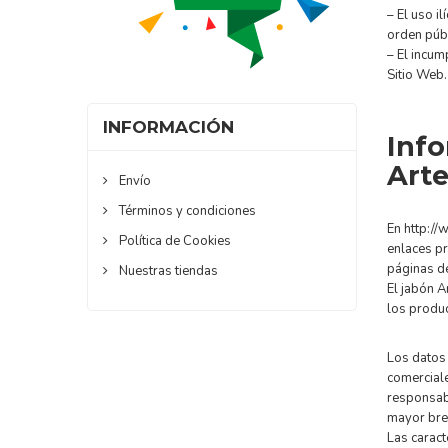
– El uso i
orden públ
– El incum
Sitio Web.
INFORMACIÓN
Info
Arte
Envío
Términos y condiciones
En http://
Política de Cookies
enlaces pr
páginas de
Nuestras tiendas
El jabón A
los produc
Los datos 
comerciale
responsabi
mayor bre
Las caract