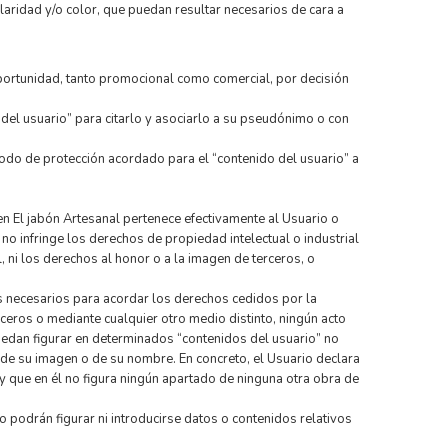
laridad y/o color, que puedan resultar necesarios de cara a
oportunidad, tanto promocional como comercial, por decisión
del usuario” para citarlo y asociarlo a su pseudónimo o con
riodo de protección acordado para el “contenido del usuario” a
en El jabón Artesanal pertenece efectivamente al Usuario o
y no infringe los derechos de propiedad intelectual o industrial
 ni los derechos al honor o a la imagen de terceros, o
es necesarios para acordar los derechos cedidos por la
erceros o mediante cualquier otro medio distinto, ningún acto
edan figurar en determinados “contenidos del usuario” no
 de su imagen o de su nombre. En concreto, el Usuario declara
y que en él no figura ningún apartado de ninguna otra obra de
o podrán figurar ni introducirse datos o contenidos relativos