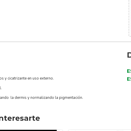
E
os y cicatrizante en uso externo.
E
l.
rando la dermis y normalizando la pigmentación.
nteresarte