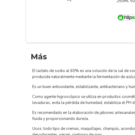
250ml, 50
Más
El
lactato de sodio
al 60%
es una solución de la sal de so
producida naturalmente mediante la fermentación de azúc
Es un buen antioxidante, estabilizante, antibacteriano y hu
Como agente higroscópico se utiliza en productos cosméti
levaduras, evita la pérdida de humedad, estabiliza el PH d
Es recomendado en la elaboración de jabones artesanales
fluida y proporcionando dureza.
Usos: todo tipo de cremas, maquillajes, champús, acondici
desodorantes, serum, contorno de ojos.