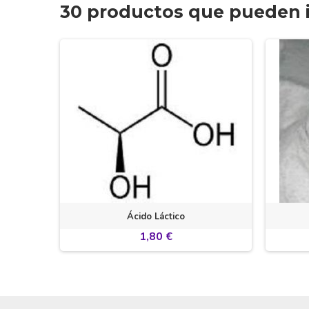
30 productos que pueden i
austica)
Ácido Láctico
1,80 €