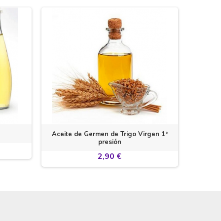
Aceite de Germen de Trigo Virgen 1ª
Aceite 
presión
2,90 €