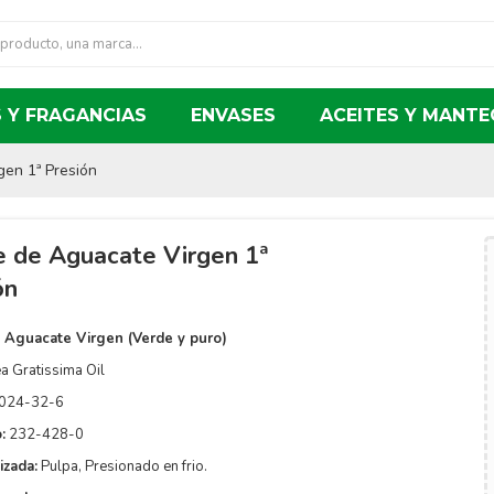
 Y FRAGANCIAS
ENVASES
ACEITES Y MANTE
gen 1ª Presión
e de Aguacate Virgen 1ª
ón
 Aguacate Virgen (Verde y puro)
a Gratissima Oil
024-32-6
:
232-428-0
izada:
Pulpa, Presionado en frio.