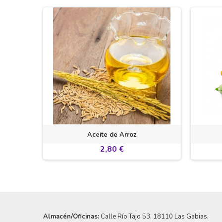
n...
Aceite de Arroz
2,80 €
Almacén/Oficinas:
Calle Río Tajo 53
, 18110 Las Gabias,