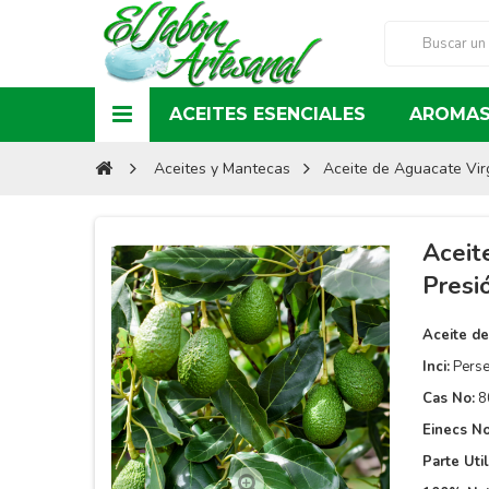
ACEITES ESENCIALES
AROMAS
Aceites y Mantecas
Aceite de Aguacate Vir
Aceit
Presi
Aceite de
Inci:
Perse
Cas No:
8
Einecs No
Parte Util