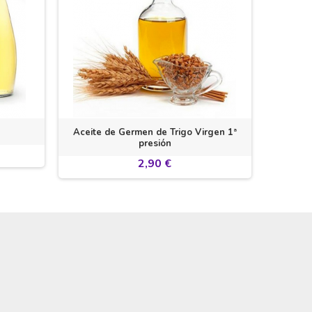
Aceite de Germen de Trigo Virgen 1ª
Aceite 
presión
2,90 €