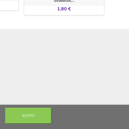
Globulus,...
1,80 €
ACEPTO