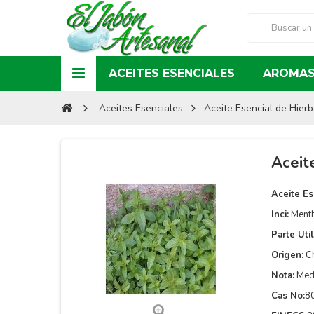
ACEITES ESENCIALES
AROMAS
Aceites Esenciales
Aceite Esencial de Hier
Aceit
Aceite Es
Inci:
Menth
Parte Util
Origen:
Ch
Nota:
Med
Cas No:
8