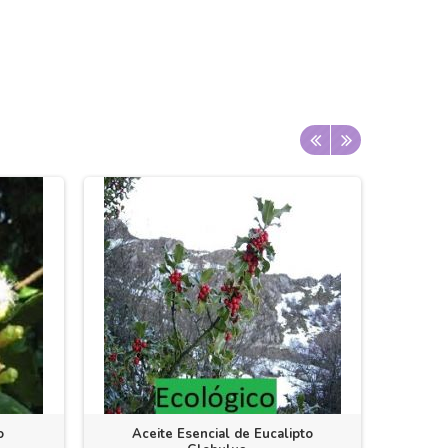
o
Aceite Esencial de Eucalipto
Ace