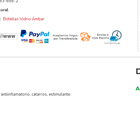
83-656-2
ural
:
Botellas Vidrio Ámbar
A
antiinflamatorio, catarros, estimulante.