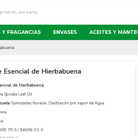
 Y FRAGANCIAS
ENVASES
ACEITES Y MANTE
babuena
e Esencial de Hierbabuena
encial de Hierbabuena.
a Spciata Leaf Oil
izada:
Sumidades florales. Destilación por vapor de Agua.
ina.
ia
008-79-5 / 84696-51-5