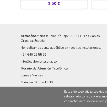
2,50 €
Almacén/Oficinas:
Calle Río Tajo 53
, 18110 Las Gabias,
Granada, España.
No realizamos venta al público en nuestras instalaciones.
+34 640 23 55 36
info@eljabonartesanal.com
Horario de Atención Telefónica
Lunes a Viernes
Mañanas: 9:00 a 13:30
Este sitio web utiliza cookies
relacionada con sus preferenci
consentimiento sobre su uso p
© 2023 | eljabonartesanal.com
Posicionamiento SEO y Diseño 